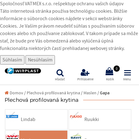
Spoločnosť VATMEX s.r.o. rešpektuje ochranu vašich údajov
Táto internetová stránka používa technológiu cookies. Bližšie
informácie o súboroch cookies nájdete v sekcii webstránky
Cookies
. Je Vaším právom neudeliť súhlas s používaním súborov
cookies alebo ich používanie zablokovať. V takom prípade sa môže
stať, že bude pre Vás obmedzená alebo vylúčená úplná
funkcionalita niektorých častí prehliadanej webovej stránky.
Súhlasím
Nesúhlasím
(
)
0
Hľadať
Prihlásenie
Košík
Menu
Domov
/
Plechová profilovaná krytina /
Maslen /
Gapa
Plechová profilovaná krytina
Lindab
Ruukki