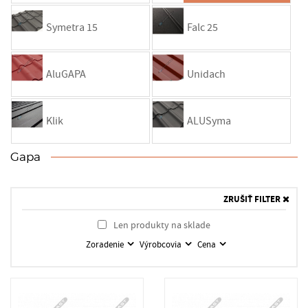
Symetra 15
Falc 25
AluGAPA
Unidach
Klik
ALUSyma
Gapa
ZRUŠIŤ FILTER
Len produkty na sklade
Zoradenie
Výrobcovia
Cena