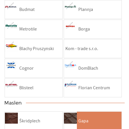
Budmat
Plannja
Metrotile
Borga
Blachy Pruszynski
Kom - trade s.r.o.
Cognor
DomBlach
Blisteel
Florian Centrum
Maslen
Škridplech
Gapa