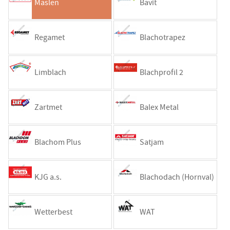
Maslen
Bavit
Regamet
Blachotrapez
Limblach
Blachprofil 2
Zartmet
Balex Metal
Blachom Plus
Satjam
KJG a.s.
Blachodach (Hornval)
Wetterbest
WAT